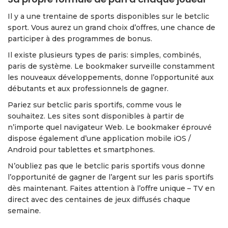
Il y a une trentaine de sports disponibles sur le betclic
sport. Vous aurez un grand choix d’offres, une chance de
participer à des programmes de bonus.
Il existe plusieurs types de paris: simples, combinés,
paris de système. Le bookmaker surveille constamment
les nouveaux développements, donne l’opportunité aux
débutants et aux professionnels de gagner.
Pariez sur betclic paris sportifs, comme vous le
souhaitez. Les sites sont disponibles à partir de
n’importe quel navigateur Web. Le bookmaker éprouvé
dispose également d’une application mobile iOS /
Android pour tablettes et smartphones.
N’oubliez pas que le betclic paris sportifs vous donne
l’opportunité de gagner de l’argent sur les paris sportifs
dès maintenant. Faites attention à l’offre unique – TV en
direct avec des centaines de jeux diffusés chaque
semaine.