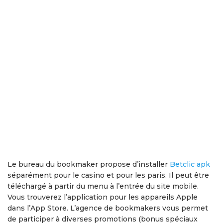
Le bureau du bookmaker propose d’installer
Betclic apk
séparément pour le casino et pour les paris. Il peut être
téléchargé à partir du menu à l’entrée du site mobile.
Vous trouverez l’application pour les appareils Apple
dans l’App Store. L’agence de bookmakers vous permet
de participer à diverses promotions (bonus spéciaux