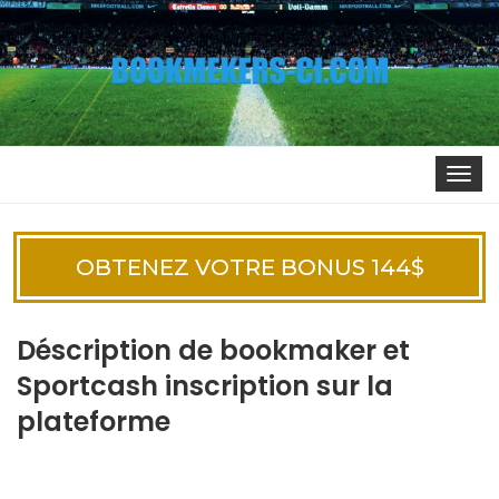
Togg
navi
OBTENEZ VOTRE BONUS 144$
Déscription de bookmaker et
Sportcash inscription sur la
plateforme