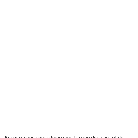
Ensuite, vous serez dirigé vers la page des pays et des